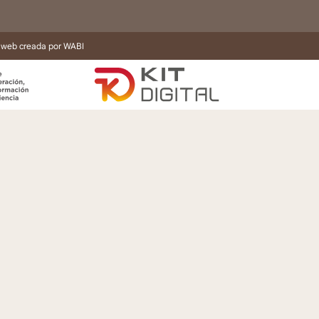
 web creada por
WABI