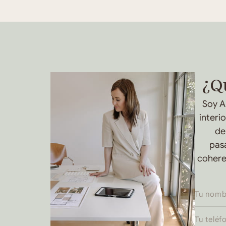
¿Q
Soy A
interi
de
pasa
coheren