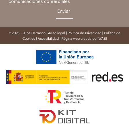
comunicaciones comerciales
Enviar
© 2026 – Alba Carrasco |
Aviso legal
|
Política de Privacidad
|
Política de
Cookies
|
Accesibilidad
| Página web creada por
WABI